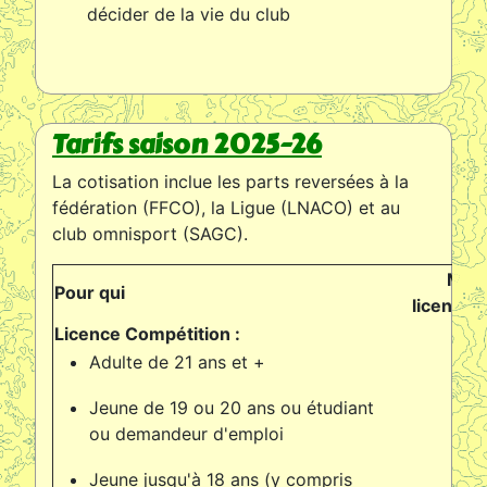
décider de la vie du club
Tarifs saison 2025-26
La cotisation inclue les parts reversées à la
fédération (FFCO), la Ligue (LNACO) et au
club omnisport (SAGC).
Mon
Pour qui
licence
Licence Compétition :
Adulte de 21 ans et +
12
Jeune de 19 ou 20 ans ou étudiant
10
ou demandeur d'emploi
Jeune jusqu'à 18 ans (y compris