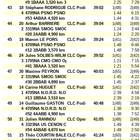
#9 1BAAA 3,520 km 30 m
2:25
7:29
43
18
Stéphane RODRIGUEZ
CLC Podium
39:02
1(48)
2(49)
4
4709NA PSNO PSNO
1:44
6:15
#53 4ABAA 4,920 km 30 m
1:44
4:31
44
20
Arthur BARRIERE
CLC Podium
39:04
1(48)
2(49)
2
3319NA SMOG SMOG Saint-Médard
1:24
3:44
#20 2AABB 4,900 km 30 m
1:24
2:20
45
18
Manon LE PORS
CLC Podium
39:24
1(41)
2(42)
1
4709NA PSNO PSNO
1:48
9:46
#12 1BABB 3,570 km 30 m
1:48
7:58
46
24
Jules SOLBES-WILMET
CLC Open
39:52
1(41)
2(42)
3
1705NA CMO CMO Open 2
1:21
7:15
#41 3BAAA 3,520 km 30 m
1:21
5:54
47
30
Maxime PEYRON
CLC Open
40:03
1(65)
2(49)
2
3319NA SMOG SMOG Open 3
1:45
4:22
#30 2BBAB 4,890 km 30 m
1:45
2:37
48
14
Carine HUGUET
CLC Podium
40:32
1(41)
2(42)
1
4705NA N.O.R.D. N.O.R.D. Agen
2:39
4:58
#13 1BBAA 3,510 km 30 m
2:39
2:19
49
14
Guillaume GASTON
CLC Podium
40:48
1(48)
2(49)
4
4705NA N.O.R.D. N.O.R.D. Agen
1:38
9:30
#52 4AABB 4,900 km 30 m
1:38
7:52
50
31
Julien RANNOU
CLC Open
41:05
1(48)
2(49)
4
3323NA US CENON CO USCCO Open 2
1:49
4:39
#54 4ABAB 4,870 km 30 m
1:49
2:50
51
15
Théo COURTIN BALESTRAT
CLC Podium
41:24
1(60)
2(42)