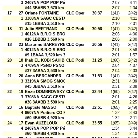
3
2407NA POP POP Périgord
2:07
4:11
#44 3BABB 3,570 km 30 m
2:07
2:04
17
27
Orlane FONTAINE
CLC Open
30:37
1(41)
2(42)
1
3308NA SAGC CESTAS SAGC Open 2
2:10
4:11
#15 1BBBA 3,510 km 30 m
2:10
2:01
18
11
Julia BERTRAND
CLC Podium
30:56
1(41)
2(42)
1
4012NA B.R.O.S BROS Souston
2:06
4:06
#16 1BBBB 3,560 km 30 m
2:06
2:00
18
23
Mazarine BARREYRE-MARCO
CLC Open
30:56
1(41)
2(42)
1
4012NA B.R.O.S BROS Open 2
2:01
3:58
#9 1BAAA 3,520 km 30 m
2:01
1:57
20
18
Ihab EL KOBI SAHIB
CLC Podium
31:25
1(60)
2(42)
3
4709NA PSNO PSNO
2:04
4:07
#37 3ABAA 3,530 km 30 m
2:04
2:03
21
20
Anna BERGANDER
CLC Podium
31:53
1(41)
2(42)
3
3319NA SMOG SMOG Saint-Médard
2:31
4:39
#45 3BBAA 3,510 km 30 m
2:31
2:08
22
19
Enzo DOMBROVSKY
CLC Podium
32:44
1(60)
2(42)
3
3308NA SAGC CESTAS SAGC Cestas
2:01
4:26
#36 3AABB 3,590 km 30 m
2:01
2:25
23
16
Baptiste MASSO
CLC Podium
32:51
1(65)
2(49)
4
8607NA Poitiers CO Poitiers CO
1:32
3:43
#60 4BABB 4,920 km 30 m
1:32
2:11
24
17
Evan AUZELOUX
CLC Podium
33:55
1(65)
2(49)
4
2407NA POP POP Périgord
1:34
3:44
#60 4BABB 4,920 km 30 m
1:34
2:10