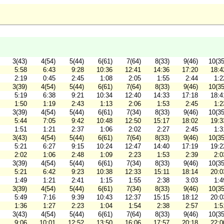
3(43)
4(54)
5(44)
6(61)
7(64)
8(33)
9(46)
10(35
5:58
6:43
9:28
10:36
12:41
14:36
17:20
18:4
2:19
0:45
2:45
1:08
2:05
1:55
2:44
1:2
3(39)
4(54)
5(44)
6(61)
7(64)
8(33)
9(46)
10(35
5:19
6:38
9:21
10:34
12:40
14:33
17:18
18:4
1:50
1:19
2:43
1:13
2:06
1:53
2:45
1:2
3(39)
4(54)
5(44)
6(61)
7(34)
8(33)
9(46)
10(35
5:44
7:05
9:42
10:48
12:50
15:17
18:02
19:3
1:51
1:21
2:37
1:06
2:02
2:27
2:45
1:3
3(43)
4(54)
5(44)
6(61)
7(64)
8(33)
9(46)
10(35
5:21
6:27
9:15
10:24
12:47
14:40
17:19
19:2
2:02
1:06
2:48
1:09
2:23
1:53
2:39
2:0
3(39)
4(54)
5(44)
6(61)
7(34)
8(33)
9(46)
10(35
5:21
6:42
9:23
10:38
12:33
15:11
18:14
20:0
1:49
1:21
2:41
1:15
1:55
2:38
3:03
1:4
3(39)
4(54)
5(44)
6(61)
7(34)
8(33)
9(46)
10(35
5:49
7:16
9:39
10:43
12:37
15:15
18:12
20:0
1:36
1:27
2:23
1:04
1:54
2:38
2:57
1:5
3(43)
4(54)
5(44)
6(61)
7(64)
8(33)
9(46)
10(35
9:06
10:01
12:52
13:50
16:06
17:57
20:18
22:0