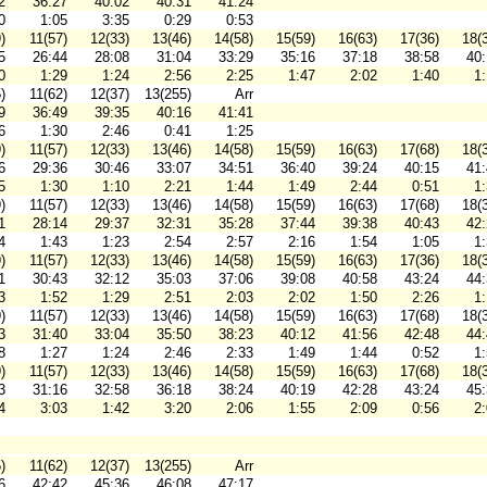
2
36:27
40:02
40:31
41:24
0
1:05
3:35
0:29
0:53
)
11(57)
12(33)
13(46)
14(58)
15(59)
16(63)
17(36)
18(
5
26:44
28:08
31:04
33:29
35:16
37:18
38:58
40
0
1:29
1:24
2:56
2:25
1:47
2:02
1:40
1
)
11(62)
12(37)
13(255)
Arr
9
36:49
39:35
40:16
41:41
6
1:30
2:46
0:41
1:25
)
11(57)
12(33)
13(46)
14(58)
15(59)
16(63)
17(68)
18(
6
29:36
30:46
33:07
34:51
36:40
39:24
40:15
41
5
1:30
1:10
2:21
1:44
1:49
2:44
0:51
1
)
11(57)
12(33)
13(46)
14(58)
15(59)
16(63)
17(68)
18(
1
28:14
29:37
32:31
35:28
37:44
39:38
40:43
42
4
1:43
1:23
2:54
2:57
2:16
1:54
1:05
1
)
11(57)
12(33)
13(46)
14(58)
15(59)
16(63)
17(36)
18(
1
30:43
32:12
35:03
37:06
39:08
40:58
43:24
44
3
1:52
1:29
2:51
2:03
2:02
1:50
2:26
1
)
11(57)
12(33)
13(46)
14(58)
15(59)
16(63)
17(68)
18(
3
31:40
33:04
35:50
38:23
40:12
41:56
42:48
44
8
1:27
1:24
2:46
2:33
1:49
1:44
0:52
1
)
11(57)
12(33)
13(46)
14(58)
15(59)
16(63)
17(68)
18(
3
31:16
32:58
36:18
38:24
40:19
42:28
43:24
45
4
3:03
1:42
3:20
2:06
1:55
2:09
0:56
2
)
11(62)
12(37)
13(255)
Arr
6
42:42
45:36
46:08
47:17