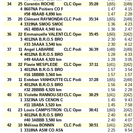
34
25
Corentin ROCHE
CLC Open
35:28
1(65)
2(49)
4
8607NA Poitiers CO Poitiers CO Open2
1:47
4:15
#58 4BAAB 4,890 km 30 m
1:47
2:28
35
20
Clément RAYMONDAUD
CLC Podium
35:34
1(65)
2(49)
4
3319NA SMOG SMOG Saint-Médard
1:36
4:23
#61 4BBAA 4,940 km 30 m
1:36
2:47
36
22
Emmanuelle VALENTIN
CLC Open
35:45
1(60)
2(42)
3
4012NA B.R.O.S BROS Open 1
2:30
6:42
#33 3AAAA 3,540 km 30 m
2:30
4:12
37
11
Angel LABARBE
CLC Podium
36:39
1(48)
2(49)
4
4012NA B.R.O.S BROS Souston
1:28
4:33
#49 4AAAA 4,920 km 30 m
1:28
3:05
38
22
Flavie MESPLEDE
CLC Open
37:11
1(41)
2(42)
1
4012NA B.R.O.S BROS Open 1
1:57
3:54
#16 1BBBB 3,560 km 30 m
1:57
1:57
39
11
Esteban VANHOUTTE
CLC Podium
37:28
1(65)
2(49)
2
4012NA B.R.O.S BROS Souston
1:56
4:24
#32 2BBBB 4,920 km 30 m
1:56
2:28
40
31
Violette RANNOU-SERINE
CLC Open
38:29
1(41)
2(42)
1
3323NA US CENON CO USCCO Open 2
1:45
9:43
#11 1BABA 3,520 km 30 m
1:45
7:58
41
23
Louis CAMPISTRON
CLC Open
38:41
1(60)
2(42)
3
4012NA B.R.O.S BROS Open 2
2:40
6:47
#40 3ABBB 3,580 km 30 m
2:40
4:07
42
10
Mélissa BONNIN
CLC Podium
38:51
1(41)
2(42)
1
3318NA ASM CO ASM CO Martignas
2:25
9:54