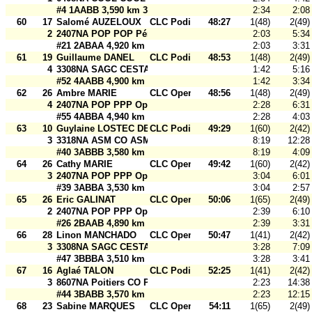
#4 1AABB 3,590 km 30 m
2:34
2:08
60
17
Salomé AUZELOUX
CLC Podium
48:27
1(48)
2(49)
2
2407NA POP POP Périgord
2:03
5:34
#21 2ABAA 4,920 km 30 m
2:03
3:31
61
19
Guillaume DANEL
CLC Podium
48:53
1(48)
2(49)
4
3308NA SAGC CESTAS SAGC Cestas
1:42
5:16
#52 4AABB 4,900 km 30 m
1:42
3:34
62
26
Ambre MARIE
CLC Open
48:56
1(48)
2(49)
4
2407NA POP PPP Open 2
2:28
6:31
#55 4ABBA 4,940 km 30 m
2:28
4:03
63
10
Guylaine LOSTEC DESPLATS
CLC Podium
49:29
1(60)
2(42)
3
3318NA ASM CO ASM CO Martignas
8:19
12:28
#40 3ABBB 3,580 km 30 m
8:19
4:09
64
26
Cathy MARIE
CLC Open
49:42
1(60)
2(42)
3
2407NA POP PPP Open 2
3:04
6:01
#39 3ABBA 3,530 km 30 m
3:04
2:57
65
26
Eric GALINAT
CLC Open
50:06
1(65)
2(49)
2
2407NA POP PPP Open 2
2:39
6:10
#26 2BAAB 4,890 km 30 m
2:39
3:31
66
28
Linon MANCHADO
CLC Open
50:47
1(41)
2(42)
3
3308NA SAGC CESTAS SAGC Open 3
3:28
7:09
#47 3BBBA 3,510 km 30 m
3:28
3:41
67
16
Aglaé TALON
CLC Podium
52:25
1(41)
2(42)
3
8607NA Poitiers CO Poitiers CO
2:23
14:38
#44 3BABB 3,570 km 30 m
2:23
12:15
68
23
Sabine MARQUES
CLC Open
54:11
1(65)
2(49)