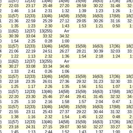
)
11(57)
12(33)
13(46)
14(58)
15(59)
16(63)
17(36)
18(
7
22:03
23:17
25:48
27:20
28:59
30:22
31:48
32
2
1:46
1:14
2:31
1:32
1:39
1:23
1:26
1
)
11(57)
12(33)
13(46)
14(58)
15(59)
16(63)
17(68)
18(
1
21:36
22:59
25:29
27:12
29:05
30:26
31:16
32
5
1:35
1:23
2:30
1:43
1:53
1:21
0:50
1
)
11(62)
12(37)
13(255)
Arr
5
30:39
33:04
33:32
34:32
0
1:54
2:25
0:28
1:00
)
11(57)
12(33)
13(46)
14(58)
15(59)
16(63)
17(36)
18(
4
21:06
22:19
24:51
26:27
28:21
30:39
32:03
33
7
1:22
1:13
2:32
1:36
1:54
2:18
1:24
1
)
11(62)
12(37)
13(255)
Arr
4
30:27
33:08
33:34
34:40
2
1:33
2:41
0:26
1:06
)
11(57)
12(33)
13(46)
14(58)
15(59)
16(63)
17(36)
18(
3
22:18
23:35
26:01
27:36
29:32
31:23
32:30
33
5
1:25
1:17
2:26
1:35
1:56
1:51
1:07
1
)
11(57)
12(33)
13(46)
14(58)
15(59)
16(63)
17(68)
18(
5
22:20
23:30
25:46
27:44
29:41
31:45
32:32
34
6
1:25
1:10
2:16
1:58
1:57
2:04
0:47
1
)
11(57)
12(33)
13(46)
14(58)
15(59)
16(63)
17(68)
18(
7
21:55
23:11
25:43
27:37
29:22
30:44
31:32
33
6
1:38
1:16
2:32
1:54
1:45
1:22
0:48
2
)
11(57)
12(33)
13(46)
14(58)
15(59)
16(63)
17(36)
18(
3
23:18
24:31
27:15
29:07
30:50
32:27
33:27
34
6
1:45
1:13
2:44
1:52
1:43
1:37
1:00
0