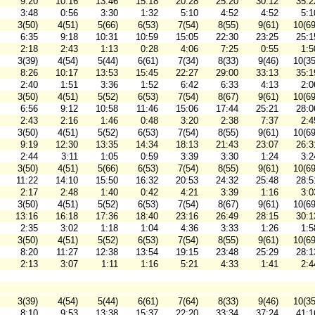
9:20
10:16
13:46
15:18
20:28
25:20
30:12
35:2
3:48
0:56
3:30
1:32
5:10
4:52
4:52
5:1
3(50)
4(51)
5(66)
6(53)
7(54)
8(55)
9(61)
10(69
6:35
9:18
10:31
10:59
15:05
22:30
23:25
25:1
2:18
2:43
1:13
0:28
4:06
7:25
0:55
1:5
3(39)
4(54)
5(44)
6(61)
7(34)
8(33)
9(46)
10(35
8:26
10:17
13:53
15:45
22:27
29:00
33:13
35:1
2:40
1:51
3:36
1:52
6:42
6:33
4:13
2:0
3(50)
4(51)
5(52)
6(53)
7(54)
8(67)
9(61)
10(69
6:56
9:12
10:58
11:46
15:06
17:44
25:21
28:0
2:43
2:16
1:46
0:48
3:20
2:38
7:37
2:4
3(50)
4(51)
5(52)
6(53)
7(54)
8(55)
9(61)
10(69
9:19
12:30
13:35
14:34
18:13
21:43
23:07
26:3
2:44
3:11
1:05
0:59
3:39
3:30
1:24
3:2
3(50)
4(51)
5(66)
6(53)
7(54)
8(55)
9(61)
10(69
11:22
14:10
15:50
16:32
20:53
24:32
25:48
28:5
2:17
2:48
1:40
0:42
4:21
3:39
1:16
3:0
3(50)
4(51)
5(52)
6(53)
7(54)
8(67)
9(61)
10(69
13:16
16:18
17:36
18:40
23:16
26:49
28:15
30:1
2:35
3:02
1:18
1:04
4:36
3:33
1:26
1:5
3(50)
4(51)
5(52)
6(53)
7(54)
8(55)
9(61)
10(69
8:20
11:27
12:38
13:54
19:15
23:48
25:29
28:1
2:13
3:07
1:11
1:16
5:21
4:33
1:41
2:4
3(39)
4(54)
5(44)
6(61)
7(64)
8(33)
9(46)
10(35
8:10
9:53
13:38
15:37
22:20
33:34
37:24
41:1