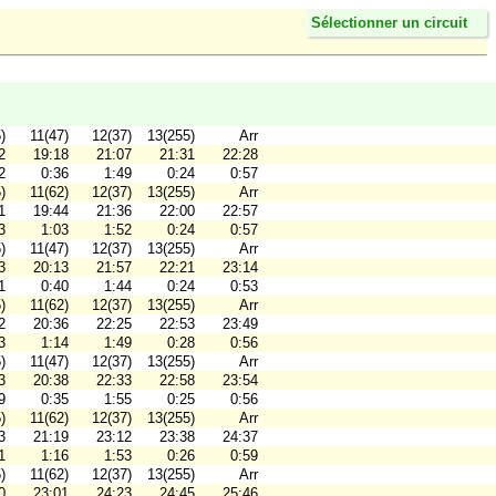
Sélectionner un circuit
)
11(47)
12(37)
13(255)
Arr
2
19:18
21:07
21:31
22:28
2
0:36
1:49
0:24
0:57
)
11(62)
12(37)
13(255)
Arr
1
19:44
21:36
22:00
22:57
3
1:03
1:52
0:24
0:57
)
11(47)
12(37)
13(255)
Arr
3
20:13
21:57
22:21
23:14
1
0:40
1:44
0:24
0:53
)
11(62)
12(37)
13(255)
Arr
2
20:36
22:25
22:53
23:49
3
1:14
1:49
0:28
0:56
)
11(47)
12(37)
13(255)
Arr
3
20:38
22:33
22:58
23:54
9
0:35
1:55
0:25
0:56
)
11(62)
12(37)
13(255)
Arr
3
21:19
23:12
23:38
24:37
1
1:16
1:53
0:26
0:59
)
11(62)
12(37)
13(255)
Arr
0
23:01
24:23
24:45
25:46