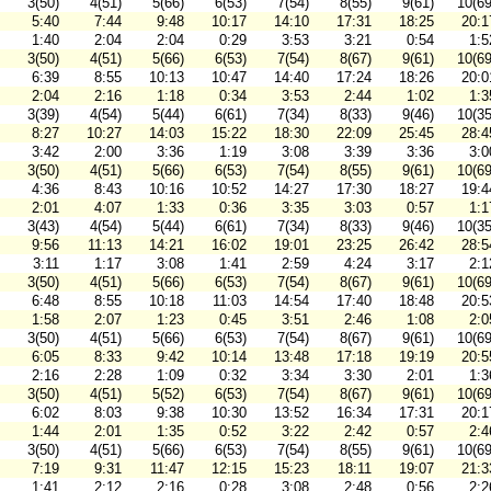
3(50)
4(51)
5(66)
6(53)
7(54)
8(55)
9(61)
10(69
5:40
7:44
9:48
10:17
14:10
17:31
18:25
20:1
1:40
2:04
2:04
0:29
3:53
3:21
0:54
1:5
3(50)
4(51)
5(66)
6(53)
7(54)
8(67)
9(61)
10(69
6:39
8:55
10:13
10:47
14:40
17:24
18:26
20:0
2:04
2:16
1:18
0:34
3:53
2:44
1:02
1:3
3(39)
4(54)
5(44)
6(61)
7(34)
8(33)
9(46)
10(35
8:27
10:27
14:03
15:22
18:30
22:09
25:45
28:4
3:42
2:00
3:36
1:19
3:08
3:39
3:36
3:0
3(50)
4(51)
5(66)
6(53)
7(54)
8(55)
9(61)
10(69
4:36
8:43
10:16
10:52
14:27
17:30
18:27
19:4
2:01
4:07
1:33
0:36
3:35
3:03
0:57
1:1
3(43)
4(54)
5(44)
6(61)
7(34)
8(33)
9(46)
10(35
9:56
11:13
14:21
16:02
19:01
23:25
26:42
28:5
3:11
1:17
3:08
1:41
2:59
4:24
3:17
2:1
3(50)
4(51)
5(66)
6(53)
7(54)
8(67)
9(61)
10(69
6:48
8:55
10:18
11:03
14:54
17:40
18:48
20:5
1:58
2:07
1:23
0:45
3:51
2:46
1:08
2:0
3(50)
4(51)
5(66)
6(53)
7(54)
8(67)
9(61)
10(69
6:05
8:33
9:42
10:14
13:48
17:18
19:19
20:5
2:16
2:28
1:09
0:32
3:34
3:30
2:01
1:3
3(50)
4(51)
5(52)
6(53)
7(54)
8(67)
9(61)
10(69
6:02
8:03
9:38
10:30
13:52
16:34
17:31
20:1
1:44
2:01
1:35
0:52
3:22
2:42
0:57
2:4
3(50)
4(51)
5(66)
6(53)
7(54)
8(55)
9(61)
10(69
7:19
9:31
11:47
12:15
15:23
18:11
19:07
21:3
1:41
2:12
2:16
0:28
3:08
2:48
0:56
2:2