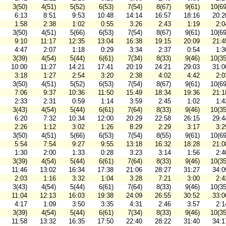
3(50)
4(51)
5(52)
6(53)
7(54)
8(67)
9(61)
10(69
6:13
8:51
9:53
10:48
14:14
16:57
18:16
20:2
1:58
2:38
1:02
0:55
3:26
2:43
1:19
2:0
3(50)
4(51)
5(66)
6(53)
7(54)
8(67)
9(61)
10(69
9:10
11:17
12:35
13:04
16:38
19:15
20:09
21:4
4:47
2:07
1:18
0:29
3:34
2:37
0:54
1:3
3(39)
4(54)
5(44)
6(61)
7(34)
8(33)
9(46)
10(35
10:00
11:27
14:21
17:41
20:19
24:21
29:03
31:0
3:18
1:27
2:54
3:20
2:38
4:02
4:42
2:0
3(50)
4(51)
5(52)
6(53)
7(54)
8(67)
9(61)
10(69
7:06
9:37
10:36
11:50
15:49
18:34
19:36
21:1
2:33
2:31
0:59
1:14
3:59
2:45
1:02
1:4
3(43)
4(54)
5(44)
6(61)
7(64)
8(33)
9(46)
10(35
6:20
7:32
10:34
12:00
20:29
22:58
26:15
29:4
2:26
1:12
3:02
1:26
8:29
2:29
3:17
3:2
3(50)
4(51)
5(66)
6(53)
7(54)
8(55)
9(61)
10(69
5:54
7:54
9:27
9:55
13:18
16:32
18:28
21:0
1:30
2:00
1:33
0:28
3:23
3:14
1:56
2:4
3(39)
4(54)
5(44)
6(61)
7(64)
8(33)
9(46)
10(35
11:46
13:02
16:34
17:38
21:06
28:27
31:27
34:0
2:03
1:16
3:32
1:04
3:28
7:21
3:00
2:4
3(43)
4(54)
5(44)
6(61)
7(64)
8(33)
9(46)
10(35
11:04
12:13
16:03
19:38
24:09
26:55
30:52
33:0
4:17
1:09
3:50
3:35
4:31
2:46
3:57
2:1
3(39)
4(54)
5(44)
6(61)
7(34)
8(33)
9(46)
10(35
11:58
13:32
16:35
17:50
22:40
28:22
31:40
34:1