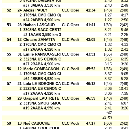
3
8702NA ORIENTATION 87 Orientation 87 Poitiers
2:43
5:32
#37 3ABAA 3,530 km 30 m
2:43
2:49
52
24
Alexis PAULY
CLC Open
41:34
1(48)
2(49)
2
1705NA CMO CMO Open 2
1:27
4:17
#24 2ABBB 4,900 km 30 m
1:27
2:50
53
28
Nathan LASCAUD
CLC Open
41:41
1(60)
2(42)
1
3308NA SAGC CESTAS SAGC Open 3
3:21
5:46
#2 1AAAB 3,590 km 30 m
3:21
2:25
54
12
Clotaire ZANATTA
CLC Podium
43:09
1(48)
2(49)
2
1705NA CMO CMO Charente-Maritime
1:32
4:13
#17 2AAAA 4,920 km 30 m
1:32
2:41
55
31
Emile RANNOU-SERINE
CLC Open
43:51
1(65)
2(49)
2
3323NA US CENON CO USCCO Open 2
3:15
6:35
#27 2BABA 4,960 km 30 m
3:15
3:20
56
12
Marie COMPAGNON
CLC Podium
45:52
1(65)
2(49)
4
1705NA CMO CMO Charente-Maritime
3:37
9:05
#64 4BBBB 4,920 km 30 m
3:37
5:28
57
21
Lola LE BORGNE-CASTILLO
CLC Podium
46:12
1(48)
2(49)
2
3323NA US CENON CO USCCO Cenon
3:06
10:41
#17 2AAAA 4,920 km 30 m
3:06
7:35
58
29
Gaspard LAUTRETE
CLC Open
46:59
1(48)
2(49)
2
3319NA SMOG SMOG Open 2
2:41
6:07
#19 2AABA 4,950 km 30 m
2:41
3:26
*47
41:50
59
13
Noé CABOCHE
CLC Podium
47:17
1(60)
2(42)
1
6408NA COOL COOL Pau
2:34
4:42