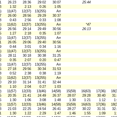
1
26:23
28:36
29:02
30:07
25:44
3
1:32
2:13
0:26
1:05
)
11(47)
12(37)
13(255)
Arr
7
26:00
28:56
29:29
30:37
8
0:43
2:56
0:33
1:08
)
11(62)
12(37)
13(255)
Arr
*47
9
26:56
29:14
29:49
30:56
26:13
5
1:27
2:18
0:35
1:07
)
11(47)
12(37)
13(255)
Arr
1
26:05
29:06
29:40
30:56
9
0:44
3:01
0:34
1:16
)
11(47)
12(37)
13(255)
Arr
6
28:11
30:18
30:38
31:25
2
0:35
2:07
0:20
0:47
)
11(47)
12(37)
13(255)
Arr
6
27:18
29:56
30:34
31:53
8
0:52
2:38
0:38
1:19
)
11(62)
12(37)
13(255)
Arr
0
29:10
31:14
31:41
32:44
8
1:10
2:04
0:27
1:03
)
11(57)
12(33)
13(46)
14(58)
15(59)
16(63)
17(36)
18(
5
20:35
21:41
24:49
26:37
28:07
29:28
30:40
31
6
1:30
1:06
3:08
1:48
1:30
1:21
1:12
1
)
11(57)
12(33)
13(46)
14(58)
15(59)
16(63)
17(36)
18(
3
21:03
22:25
24:54
26:41
28:27
30:22
31:31
32
1
1:30
1:22
2:29
1:47
1:46
1:55
1:09
1