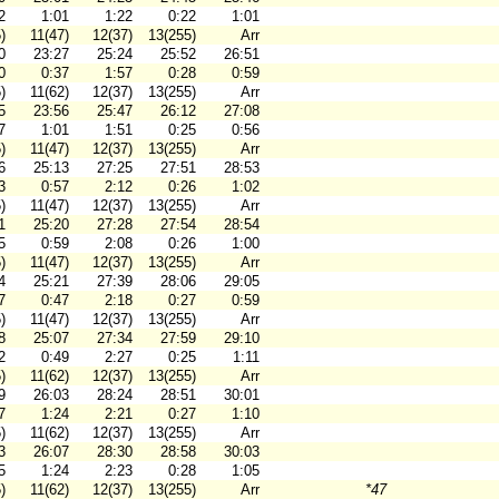
2
1:01
1:22
0:22
1:01
)
11(47)
12(37)
13(255)
Arr
0
23:27
25:24
25:52
26:51
0
0:37
1:57
0:28
0:59
)
11(62)
12(37)
13(255)
Arr
5
23:56
25:47
26:12
27:08
7
1:01
1:51
0:25
0:56
)
11(47)
12(37)
13(255)
Arr
6
25:13
27:25
27:51
28:53
3
0:57
2:12
0:26
1:02
)
11(47)
12(37)
13(255)
Arr
1
25:20
27:28
27:54
28:54
5
0:59
2:08
0:26
1:00
)
11(47)
12(37)
13(255)
Arr
4
25:21
27:39
28:06
29:05
7
0:47
2:18
0:27
0:59
)
11(47)
12(37)
13(255)
Arr
8
25:07
27:34
27:59
29:10
2
0:49
2:27
0:25
1:11
)
11(62)
12(37)
13(255)
Arr
9
26:03
28:24
28:51
30:01
7
1:24
2:21
0:27
1:10
)
11(62)
12(37)
13(255)
Arr
3
26:07
28:30
28:58
30:03
5
1:24
2:23
0:28
1:05
)
11(62)
12(37)
13(255)
Arr
*47