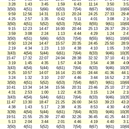
3:28
1:43
3:45
1:59
6:43
11:14
3:50
3:5
3(50)
4(51)
5(66)
6(53)
7(54)
8(67)
9(61)
10(69
9:59
12:56
14:31
15:13
20:24
24:25
27:33
29:4
4:25
2:57
1:35
0:42
5:11
4:01
3:08
2:1
3(50)
4(51)
5(52)
6(53)
7(54)
8(55)
9(61)
10(69
9:15
12:23
14:47
16:00
20:44
25:13
26:37
29:2
3:59
3:08
2:24
1:13
4:44
4:29
1:24
2:4
3(50)
4(51)
5(66)
6(53)
7(54)
8(55)
9(61)
10(69
8:50
13:24
14:47
15:57
20:35
24:45
25:50
28:5
2:19
4:34
1:23
1:10
4:38
4:10
1:05
3:0
3(43)
4(54)
5(44)
6(61)
7(64)
8(33)
9(46)
10(35
15:47
17:32
22:07
24:04
28:38
32:32
37:10
41:1
3:19
1:45
4:35
1:57
4:34
3:54
4:38
4:0
3(43)
4(54)
5(44)
6(61)
7(64)
8(33)
9(46)
10(35
9:25
10:57
14:07
16:14
21:00
24:44
41:36
44:1
3:24
1:32
3:10
2:07
4:46
3:44
16:52
2:3
3(50)
4(51)
5(52)
6(53)
7(54)
8(67)
9(61)
10(69
10:41
13:34
14:34
15:56
20:31
23:46
25:10
27:2
4:31
2:53
1:00
1:22
4:35
3:15
1:24
2:1
3(43)
4(54)
5(44)
6(61)
7(64)
8(33)
9(46)
10(35
11:47
13:30
18:47
21:25
26:00
34:53
39:23
43:2
4:38
1:43
5:17
2:38
4:35
8:53
4:30
4:0
3(39)
4(54)
5(44)
6(61)
7(64)
8(33)
9(46)
10(35
19:51
21:55
25:39
27:40
32:26
36:45
41:25
44:3
5:13
2:04
3:44
2:01
4:46
4:19
4:40
3:1
3(50)
4(51)
5(52)
6(53)
7(54)
8(67)
9(61)
10(69