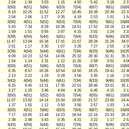
2:04
1:34
3:03
1:15
4:50
5:42
3:18
2:3
3(50)
4(51)
5(66)
6(53)
7(54)
8(67)
9(61)
10(69
8:19
10:25
11:52
12:27
16:45
19:38
20:39
22:3
2:04
2:06
1:27
0:35
4:18
2:53
1:01
1:5
3(50)
4(51)
5(52)
6(53)
7(54)
8(55)
9(61)
10(69
5:43
7:34
8:29
10:36
14:51
17:52
19:16
22:4
1:59
1:51
0:55
2:07
4:15
3:01
1:24
3:3
3(39)
4(54)
5(44)
6(61)
7(64)
8(33)
9(46)
10(35
11:47
13:04
16:34
17:41
21:07
28:34
31:29
34:0
2:01
1:17
3:30
1:07
3:26
7:27
2:55
2:3
3(39)
4(54)
5(44)
6(61)
7(34)
8(33)
9(46)
10(35
9:09
10:23
12:54
14:06
25:32
28:30
31:31
35:3
1:54
1:14
2:31
1:12
11:26
2:58
3:01
4:0
3(50)
4(51)
5(66)
6(53)
7(54)
8(67)
9(61)
10(69
6:35
8:57
10:26
10:54
14:50
18:25
19:41
22:4
2:13
2:22
1:29
0:28
3:56
3:35
1:16
2:5
3(43)
4(54)
5(44)
6(61)
7(34)
8(33)
9(46)
10(35
8:25
9:45
13:31
17:35
22:01
28:46
33:01
35:1
3:27
1:20
3:46
4:04
4:26
6:45
4:15
2:1
3(50)
4(51)
5(52)
6(53)
7(54)
8(55)
9(61)
10(69
11:07
13:02
14:14
15:04
19:00
21:57
23:00
24:4
1:37
1:55
1:12
0:50
3:56
2:57
1:03
1:4
3(50)
4(51)
5(66)
6(53)
7(54)
8(67)
9(61)
10(69
7:17
10:05
13:48
14:23
18:54
22:16
23:33
26:2
2:38
2:48
3:43
0:35
4:31
3:22
1:17
2:5
3(43)
4(54)
5(44)
6(61)
7(34)
8(33)
9(46)
10(35