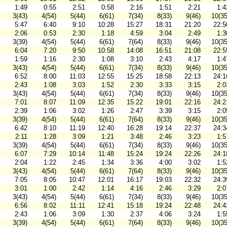
1:49
0:55
2:51
0:58
2:16
1:51
2:21
1:4
3(43)
4(54)
5(44)
6(61)
7(34)
8(33)
9(46)
10(35
5:47
6:40
9:10
10:28
15:27
18:31
21:20
22:5
2:06
0:53
2:30
1:18
4:59
3:04
2:49
1:3
3(39)
4(54)
5(44)
6(61)
7(64)
8(33)
9(46)
10(35
6:04
7:20
9:50
10:58
14:08
16:51
21:08
22:5
1:59
1:16
2:30
1:08
3:10
2:43
4:17
1:4
3(43)
4(54)
5(44)
6(61)
7(34)
8(33)
9(46)
10(35
6:52
8:00
11:03
12:55
15:25
18:58
22:13
24:1
2:43
1:08
3:03
1:52
2:30
3:33
3:15
2:0
3(43)
4(54)
5(44)
6(61)
7(34)
8(33)
9(46)
10(35
7:01
8:07
11:09
12:35
15:22
19:01
22:16
24:2
2:39
1:06
3:02
1:26
2:47
3:39
3:15
2:0
3(39)
4(54)
5(44)
6(61)
7(64)
8(33)
9(46)
10(35
6:42
8:10
11:19
12:40
16:28
19:14
22:37
24:3
2:11
1:28
3:09
1:21
3:48
2:46
3:23
1:5
3(39)
4(54)
5(44)
6(61)
7(34)
8(33)
9(46)
10(35
6:07
7:29
10:14
11:48
15:24
19:24
22:26
24:1
2:04
1:22
2:45
1:34
3:36
4:00
3:02
1:5
3(43)
4(54)
5(44)
6(61)
7(64)
8(33)
9(46)
10(35
7:05
8:05
10:47
12:01
16:17
19:03
22:32
24:3
3:01
1:00
2:42
1:14
4:16
2:46
3:29
2:0
3(43)
4(54)
5(44)
6(61)
7(34)
8(33)
9(46)
10(35
6:56
8:02
11:11
12:41
15:18
19:24
22:48
24:4
2:43
1:06
3:09
1:30
2:37
4:06
3:24
1:5
3(39)
4(54)
5(44)
6(61)
7(64)
8(33)
9(46)
10(35