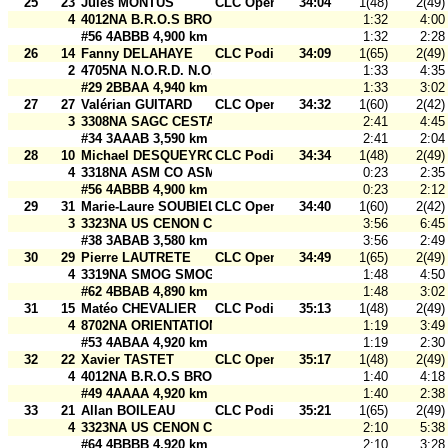
25
23
Jules MONTUS
CLC Open
34:04
1(48)
2(49)
4
4012NA B.R.O.S BROS Open 2
1:32
4:00
#56 4ABBB 4,900 km 30 m
1:32
2:28
26
14
Fanny DELAHAYE
CLC Podium
34:09
1(65)
2(49)
2
4705NA N.O.R.D. N.O.R.D. Agen
1:33
4:35
#29 2BBAA 4,940 km 30 m
1:33
3:02
27
27
Valérian GUITARD
CLC Open
34:32
1(60)
2(42)
3
3308NA SAGC CESTAS SAGC Open 2
2:41
4:45
#34 3AAAB 3,590 km 30 m
2:41
2:04
28
10
Michael DESQUEYROUX
CLC Podium
34:34
1(48)
2(49)
4
3318NA ASM CO ASM CO Martignas
0:23
2:35
#56 4ABBB 4,900 km 30 m
0:23
2:12
29
31
Marie-Laure SOUBIELLE
CLC Open
34:40
1(60)
2(42)
3
3323NA US CENON CO USCCO Open 2
3:56
6:45
#38 3ABAB 3,580 km 30 m
3:56
2:49
30
29
Pierre LAUTRETE
CLC Open
34:49
1(65)
2(49)
4
3319NA SMOG SMOG Open 2
1:48
4:50
#62 4BBAB 4,890 km 30 m
1:48
3:02
31
15
Matéo CHEVALIER
CLC Podium
35:13
1(48)
2(49)
4
8702NA ORIENTATION 87 Orientation 87 Poitiers
1:19
3:49
#53 4ABAA 4,920 km 30 m
1:19
2:30
32
22
Xavier TASTET
CLC Open
35:17
1(48)
2(49)
4
4012NA B.R.O.S BROS Open 1
1:40
4:18
#49 4AAAA 4,920 km 30 m
1:40
2:38
33
21
Allan BOILEAU
CLC Podium
35:21
1(65)
2(49)
4
3323NA US CENON CO USCCO Cenon
2:10
5:38
#64 4BBBB 4,920 km 30 m
2:10
3:28