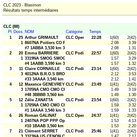
CLC 2023 - Blasimon
Résultats temps intermédiaires
CLC (88)
Pl
Doss.
NOM
Catégorie
Temps
1
25
Arthur GRIMAULT
CLC Open
22:28
1(60)
2(42)
1
8607NA Poitiers CO Poitiers CO Open2
2:08
3:39
#7 1ABBA 3,530 km 30 m
2:08
1:31
2
20
Emma BARRIERE
CLC Podium
22:57
1(60)
2(42)
1
3319NA SMOG SMOG Saint-Médard
1:57
3:29
#4 1AABB 3,590 km 30 m
1:57
1:32
3
11
Claire CORNAILLE
CLC Podium
23:14
1(60)
2(42)
3
4012NA B.R.O.S BROS Souston
2:12
3:53
#33 3AAAA 3,540 km 30 m
2:12
1:41
4
12
Maxence GENEVREY-LOPES
CLC Podium
23:49
1(41)
2(42)
3
1705NA CMO CMO Charente-Maritime
1:49
3:19
#48 3BBBB 3,560 km 30 m
1:49
1:30
5
12
Zélie ZANATTA
CLC Podium
23:54
1(60)
2(42)
1
1705NA CMO CMO Charente-Maritime
1:59
3:32
#1 1AAAA 3,540 km 30 m
1:59
1:33
6
26
Roman GALINAT
CLC Open
24:37
1(41)
2(42)
1
2407NA POP PPP Open 2
1:53
4:13
#10 1BAAB 3,560 km 30 m
1:53
2:20
7
21
Clément SERRET
CLC Podium
25:46
1(41)
2(42)
3
3323NA US CENON CO USCCO Cenon
1:47
7:17