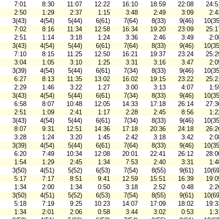
7:01
8:30
11:07
12:22
16:10
18:59
22:08
24:5
2:50
1:29
2:37
1:15
3:48
2:49
3:09
2:4
3(43)
4(54)
5(44)
6(61)
7(64)
8(33)
9(46)
10(35
7:02
8:16
11:34
12:58
16:34
19:20
23:09
25:1
2:51
1:14
3:18
1:24
3:36
2:46
3:49
2:0
3(43)
4(54)
5(44)
6(61)
7(64)
8(33)
9(46)
10(35
7:10
8:15
11:25
12:50
16:21
19:37
23:24
25:2
3:04
1:05
3:10
1:25
3:31
3:16
3:47
2:0
3(39)
4(54)
5(44)
6(61)
7(34)
8(33)
9(46)
10(35
6:27
8:13
11:35
13:02
16:02
19:15
23:22
25:2
2:29
1:46
3:22
1:27
3:00
3:13
4:07
1:5
3(43)
4(54)
5(44)
6(61)
7(34)
8(33)
9(46)
10(35
6:58
8:07
10:48
12:05
14:33
17:18
26:14
27:3
2:51
1:09
2:41
1:17
2:28
2:45
8:56
1:2
3(43)
4(54)
5(44)
6(61)
7(34)
8(33)
9(46)
10(35
8:07
9:31
12:51
14:36
17:18
20:36
24:18
26:2
3:28
1:24
3:20
1:45
2:42
3:18
3:42
2:0
3(39)
4(54)
5(44)
6(61)
7(64)
8(33)
9(46)
10(35
6:20
7:49
10:34
12:08
20:01
22:41
26:12
28:0
1:54
1:29
2:45
1:34
7:53
2:40
3:31
1:4
3(50)
4(51)
5(52)
6(53)
7(54)
8(55)
9(61)
10(69
5:17
7:17
8:51
9:41
12:59
15:51
16:39
19:0
1:34
2:00
1:34
0:50
3:18
2:52
0:48
2:2
3(50)
4(51)
5(52)
6(53)
7(54)
8(55)
9(61)
10(69
5:18
7:19
9:25
10:23
14:07
17:09
18:02
19:3
1:34
2:01
2:06
0:58
3:44
3:02
0:53
1:3