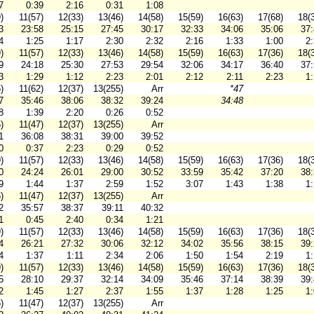
7
0:39
2:16
0:31
1:08
)
11(57)
12(33)
13(46)
14(58)
15(59)
16(63)
17(68)
18(
3
23:58
25:15
27:45
30:17
32:33
34:06
35:06
37
4
1:25
1:17
2:30
2:32
2:16
1:33
1:00
2
)
11(57)
12(33)
13(46)
14(58)
15(59)
16(63)
17(36)
18(
9
24:18
25:30
27:53
29:54
32:06
34:17
36:40
37
3
1:29
1:12
2:23
2:01
2:12
2:11
2:23
1
)
11(62)
12(37)
13(255)
Arr
*47
7
35:46
38:06
38:32
39:24
34:48
8
1:39
2:20
0:26
0:52
)
11(47)
12(37)
13(255)
Arr
1
36:08
38:31
39:00
39:52
0
0:37
2:23
0:29
0:52
)
11(57)
12(33)
13(46)
14(58)
15(59)
16(63)
17(36)
18(
0
24:24
26:01
29:00
30:52
33:59
35:42
37:20
38
9
1:44
1:37
2:59
1:52
3:07
1:43
1:38
1
)
11(47)
12(37)
13(255)
Arr
2
35:57
38:37
39:11
40:32
1
0:45
2:40
0:34
1:21
)
11(57)
12(33)
13(46)
14(58)
15(59)
16(63)
17(36)
18(
4
26:21
27:32
30:06
32:12
34:02
35:56
38:15
39
4
1:37
1:11
2:34
2:06
1:50
1:54
2:19
1
)
11(57)
12(33)
13(46)
14(58)
15(59)
16(63)
17(36)
18(
5
28:10
29:37
32:14
34:09
35:46
37:14
38:39
39
2
1:45
1:27
2:37
1:55
1:37
1:28
1:25
1
)
11(47)
12(37)
13(255)
Arr