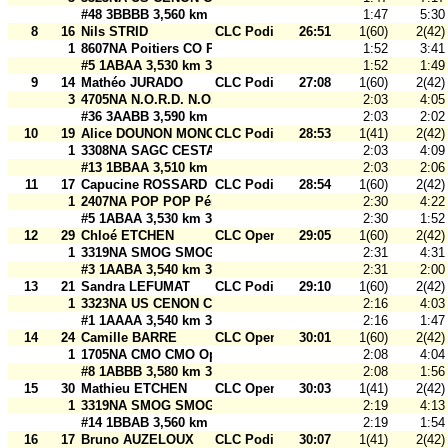
#48 3BBBB 3,560 km 30 m
1:47
5:30
8
16
Nils STRID
CLC Podium
26:51
1(60)
2(42)
1
8607NA Poitiers CO Poitiers CO
1:52
3:41
#5 1ABAA 3,530 km 30 m
1:52
1:49
9
14
Mathéo JURADO
CLC Podium
27:08
1(60)
2(42)
3
4705NA N.O.R.D. N.O.R.D. Agen
2:03
4:05
#36 3AABB 3,590 km 30 m
2:03
2:02
10
19
Alice DOUNON MONCLA
CLC Podium
28:53
1(41)
2(42)
1
3308NA SAGC CESTAS SAGC Cestas
2:03
4:09
#13 1BBAA 3,510 km 30 m
2:03
2:06
11
17
Capucine ROSSARD
CLC Podium
28:54
1(60)
2(42)
1
2407NA POP POP Périgord
2:30
4:22
#5 1ABAA 3,530 km 30 m
2:30
1:52
12
29
Chloé ETCHEN
CLC Open
29:05
1(60)
2(42)
1
3319NA SMOG SMOG Open 2
2:31
4:31
#3 1AABA 3,540 km 30 m
2:31
2:00
13
21
Sandra LEFUMAT
CLC Podium
29:10
1(60)
2(42)
1
3323NA US CENON CO USCCO Cenon
2:16
4:03
#1 1AAAA 3,540 km 30 m
2:16
1:47
14
24
Camille BARRE
CLC Open
30:01
1(60)
2(42)
1
1705NA CMO CMO Open 2
2:08
4:04
#8 1ABBB 3,580 km 30 m
2:08
1:56
15
30
Mathieu ETCHEN
CLC Open
30:03
1(41)
2(42)
1
3319NA SMOG SMOG Open 3
2:19
4:13
#14 1BBAB 3,560 km 30 m
2:19
1:54
16
17
Bruno AUZELOUX
CLC Podium
30:07
1(41)
2(42)