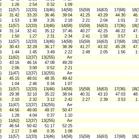
2
1:26
2:54
0:32
1:09
)
11(57)
12(33)
13(46)
14(58)
15(59)
16(63)
17(68)
18(
9
31:42
33:20
36:46
39:04
41:25
43:29
44:30
46
6
1:53
1:38
3:26
2:18
2:21
2:04
1:01
2
)
11(57)
12(33)
13(46)
14(58)
15(59)
16(63)
17(36)
18(
4
31:14
32:41
35:12
37:46
40:27
42:25
46:22
47
7
1:50
1:27
2:31
2:34
2:41
1:58
3:57
1
)
11(57)
12(33)
13(46)
14(58)
15(59)
16(63)
17(68)
18(
9
30:43
32:28
36:17
38:39
41:27
43:32
45:28
47
9
1:44
1:45
3:49
2:22
2:48
2:05
1:56
1
)
11(62)
12(37)
13(255)
Arr
0
43:16
46:16
47:08
49:29
0
2:06
3:00
0:52
2:21
)
11(47)
12(37)
13(255)
Arr
1
45:15
48:01
48:35
49:42
5
1:04
2:46
0:34
1:07
)
11(57)
12(33)
13(46)
14(58)
15(59)
16(63)
17(36)
18(
8
29:38
32:10
35:22
38:04
40:31
43:10
47:03
48
8
2:10
2:32
3:12
2:42
2:27
2:39
3:53
1
)
11(47)
12(37)
13(255)
Arr
8
44:56
49:00
49:37
50:47
5
1:28
4:04
0:37
1:10
)
11(62)
12(37)
13(255)
Arr
7
46:54
50:42
51:17
52:25
2
2:17
3:48
0:35
1:08
)
11(57)
12(33)
13(46)
14(58)
15(59)
16(63)
17(68)
18(