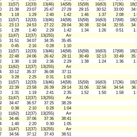
)
11(57)
12(33)
13(46)
14(58)
15(59)
16(63)
17(36)
18(
0
21:38
23:07
25:47
27:29
29:15
30:52
33:00
34
4
1:18
1:29
2:40
1:42
1:46
1:37
2:08
1
)
11(57)
12(33)
13(46)
14(58)
15(59)
16(63)
17(68)
18(
5
23:13
24:53
27:22
29:04
30:38
32:04
32:55
34
6
1:28
1:40
2:29
1:42
1:34
1:26
0:51
1
)
11(47)
12(37)
13(255)
Arr
6
31:51
34:07
34:35
35:45
3
0:45
2:16
0:28
1:10
)
11(57)
12(33)
13(46)
14(58)
15(59)
16(63)
17(68)
18(
8
22:48
24:06
26:42
29:11
30:49
32:13
33:49
35
2
1:30
1:18
2:36
2:29
1:38
1:24
1:36
1
)
11(62)
12(37)
13(255)
Arr
4
33:12
35:37
36:08
37:11
9
3:28
2:25
0:31
1:03
)
11(57)
12(33)
13(46)
14(58)
15(59)
16(63)
17(36)
18(
8
22:39
23:58
26:39
29:14
31:06
32:56
34:54
36
0
1:31
1:19
2:41
2:35
1:52
1:50
1:58
1
)
11(47)
12(37)
13(255)
Arr
9
34:47
36:57
37:25
38:29
2
0:38
2:10
0:28
1:04
)
11(62)
12(37)
13(255)
Arr
6
34:46
37:06
37:36
38:41
4
1:40
2:20
0:30
1:05
)
11(47)
12(37)
13(255)
Arr
7
34:56
37:12
37:43
38:51